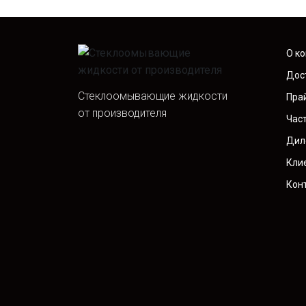
О к
Дос
Стеклоомывающие жидкости
Пра
от производителя
Час
Дил
Кли
Кон