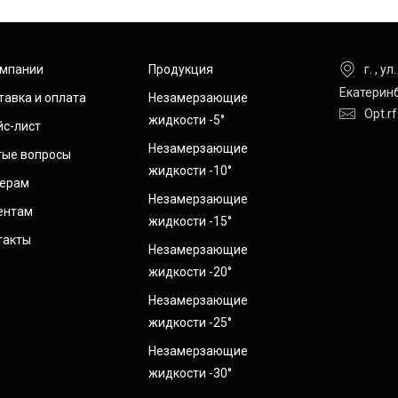
г. , у
омпании
Продукция
Екатерин
тавка и оплата
Незамерзающие
Opt.r
жидкости -5°
йс-лист
Незамерзающие
тые вопросы
жидкости -10°
ерам
Незамерзающие
ентам
жидкости -15°
такты
Незамерзающие
жидкости -20°
Незамерзающие
жидкости -25°
Незамерзающие
жидкости -30°