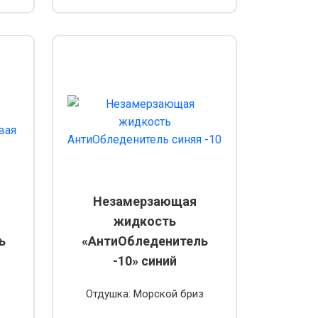
Незамерзающая
жидкость
ь
«АнтиОбледенитель
-10» синий
Отдушка: Морской бриз