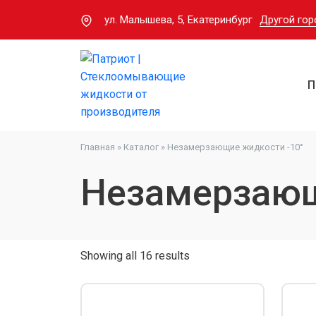
ул. Малышева, 5, Екатеринбург
Другой гор
П
Главная
»
Каталог
»
Незамерзающие жидкости -10°
Незамерзающ
Showing all 16 results