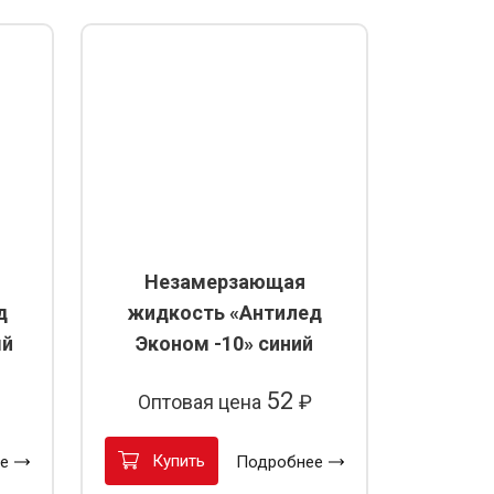
Незамерзающая
д
жидкость «Антилед
ый
Эконом -10» синий
52
Оптовая цена
₽
Купить
е
Подробнее